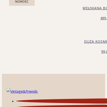
NOWOŚĆ
WEŁNIANA B
499
DUŻA KOSM
99,