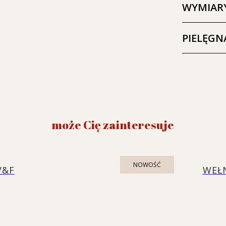
WYMIAR
PIELĘGN
może Cię zainteresuje
NOWOŚĆ
V&F
WEŁ