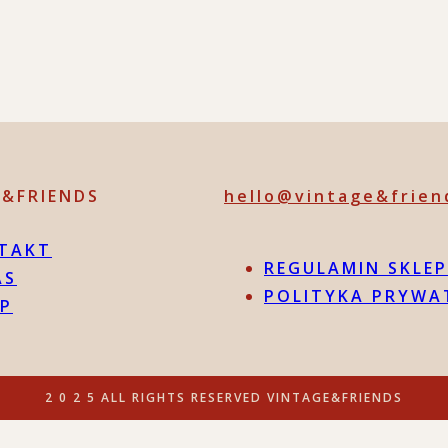
E&FRIENDS
hello@vintage&frien
TAKT
REGULAMIN SKLE
AS
POLITYKA PRYWA
EP
2 0 2 5 ALL RIGHTS RESERVED VINTAGE&FRIENDS