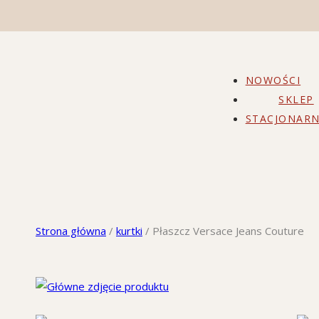
NOWOŚCI
SKLEP
STACJONARN
Strona główna
/
kurtki
/
Płaszcz Versace Jeans Couture