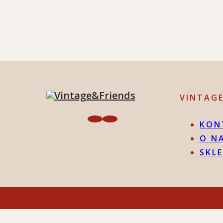
VINTAG
KON
O N
SKL