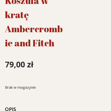
Koszula w
kratę
Ambercromb
ie and Fitch
79,00
zł
Brak w magazynie
OPIS