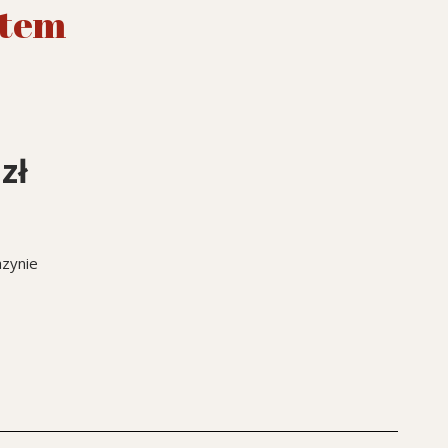
ftem
0
zł
zynie