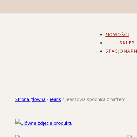
NOWOŚCI
SKLEP
STACJONARN
Strona główna
/
jeans
/
Jeansowa spódnica z haftem