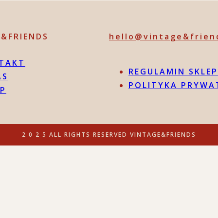
E&FRIENDS
hello@vintage&frien
TAKT
REGULAMIN SKLE
AS
POLITYKA PRYWA
EP
2 0 2 5 ALL RIGHTS RESERVED VINTAGE&FRIENDS