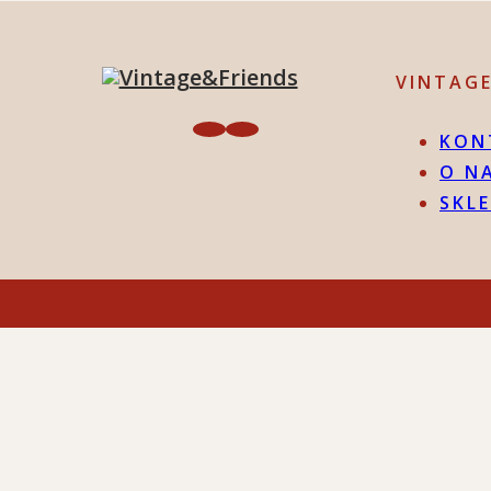
VINTAG
KON
O N
SKL