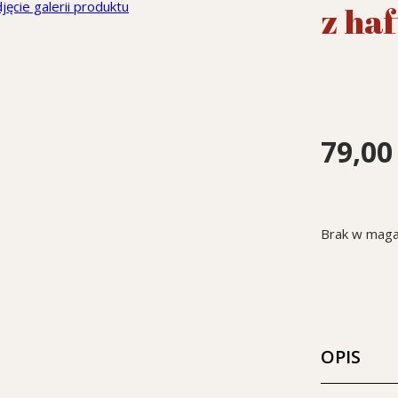
z ha
79,0
Brak w maga
OPIS