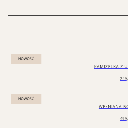
NOWOŚĆ
KAMIZELKA Z 
249
NOWOŚĆ
WEŁNIANA B
499